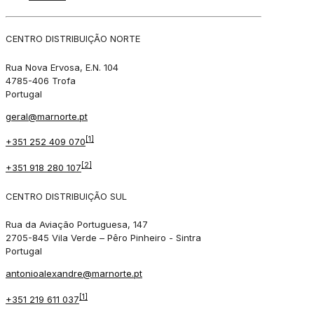
CENTRO DISTRIBUIÇÃO NORTE
Rua Nova Ervosa, E.N. 104
4785-406 Trofa
Portugal
geral@marnorte.pt
[1]
+351 252 409 070
[2]
+351 918 280 107
CENTRO DISTRIBUIÇÃO SUL
Rua da Aviação Portuguesa, 147
2705-845 Vila Verde – Pêro Pinheiro - Sintra
Portugal
antonioalexandre@marnorte.pt
[1]
+351 219 611 037